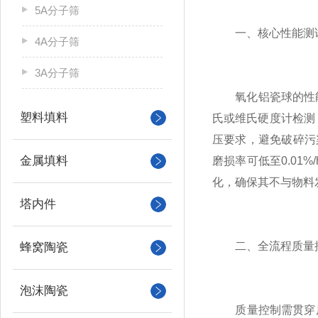
5A分子筛
一、核心性能测
4A分子筛
3A分子筛
氧化铝瓷球的性能
塑料填料
氏或维氏硬度计检测
压要求，避免破碎污
金属填料
磨损率可低至0.0
化，确保其不与物料
塔内件
二、全流程质量
蜂窝陶瓷
泡沫陶瓷
质量控制需贯穿原料至