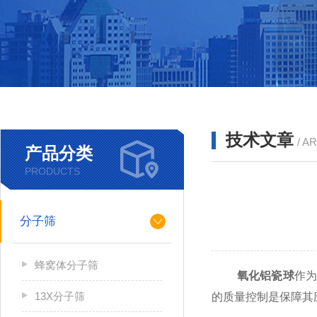
技术文章
/ A
产品分类
PRODUCTS
分子筛
蜂窝体分子筛
氧化铝瓷球
作为
13X分子筛
的质量控制是保障其