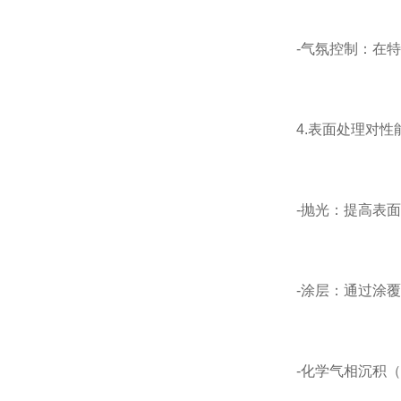
-气氛控制：在特定
4.表面处理对性
-抛光：提高表面
-涂层：通过涂覆
-化学气相沉积（C