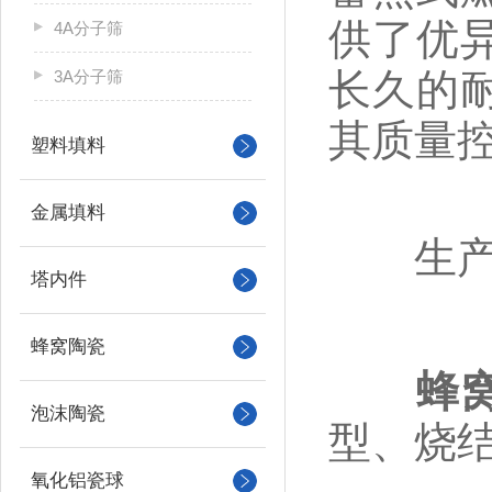
供了优
4A分子筛
长久的
3A分子筛
其质量
塑料填料
金属填料
生产
塔内件
蜂窝陶瓷
蜂
泡沫陶瓷
型、烧
氧化铝瓷球