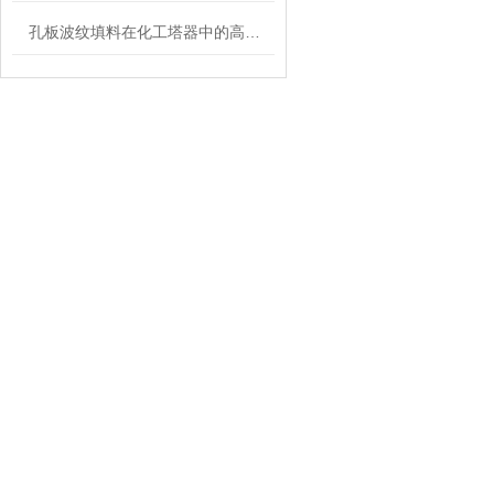
孔板波纹填料在化工塔器中的高效传质性能研究