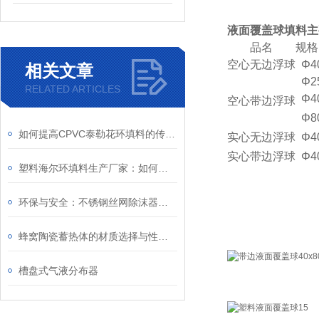
液面覆盖球填料主
品名
规格
空心无边浮球
Φ4
相关文章
Φ2
RELATED ARTICLES
Φ4
空心带边浮球
Φ8
如何提高CPVC泰勒花环填料的传质效率
实心无边浮球
Φ4
实心带边浮球
Φ4
塑料海尔环填料生产厂家：如何辨别注塑工艺的优劣？
环保与安全：不锈钢丝网除沫器的作用
蜂窝陶瓷蓄热体的材质选择与性能提升
槽盘式气液分布器