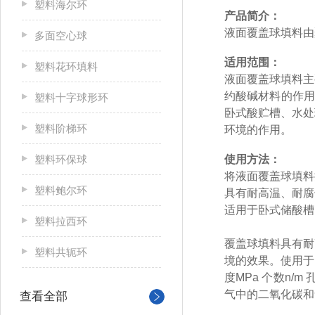
塑料海尔环
产品简介：
液面覆盖球填料由
多面空心球
适用范围：
塑料花环填料
液面覆盖球填料主
约酸碱材料的作用
塑料十字球形环
卧式酸贮槽、水处
塑料阶梯环
环境的作用。
塑料环保球
使用方法：
将液面覆盖球填料
塑料鲍尔环
具有耐高温、耐腐
适用于卧式储酸槽
塑料拉西环
覆盖球填料具有耐
塑料共轭环
境的效果。使用于
度MPa 个数n
气中的二氧化碳和
查看全部