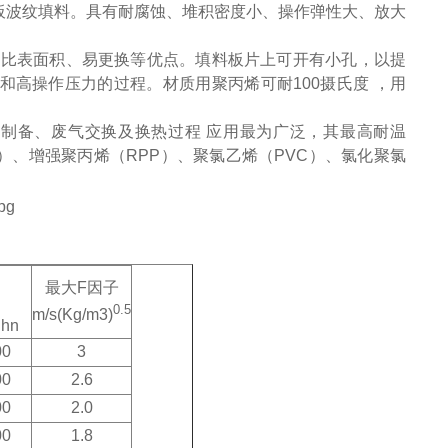
板波纹填料。具有耐腐蚀、堆积密度小、操作弹性大、放大
高比表面积、易更换等优点。填料板片上可开有小孔，以提
高操作压力的过程。材质用聚丙烯可耐100摄氏度 ，用
制备、废气交换及换热过程 应用最为广泛，其最高耐温
P）、增强聚丙烯（RPP）、聚氯乙烯（PVC）、氯化聚氯
最大F因子
0.5
m/s(Kg/m3)
.hn
00
3
00
2.6
00
2.0
00
1.8