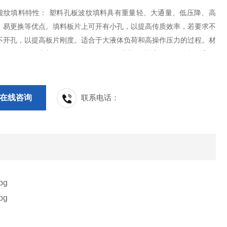
波纹填料特性： 塑料孔板波纹填料具有重量轻、大通量、低压降、高
、易更换等优点。填料板片上可开有小孔，以提高传质效率，若要求不
不开孔，以提高板片刚度。适合于大液体负荷和高操作压力的过程。材
可耐100摄氏度 ，用PVDF可耐150摄氏度 ，并适于易起泡沫物系。
在线咨询
联系电话：