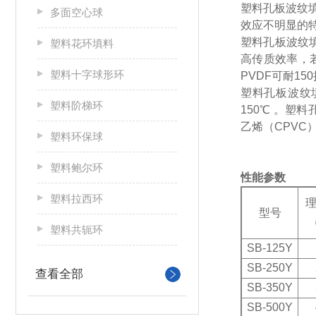
塑料孔板波纹
多面空心球
效应不明显的
塑料孔板波纹
塑料花环填料
高传质效率，
塑料十字球形环
PVDF可耐1
塑料孔板波纹
塑料阶梯环
150℃ 。塑
乙烯（CPVC
塑料环保球
塑料鲍尔环
性能参数
塑料拉西环
型号
塑料共轭环
SB-125Y
SB-250Y
查看全部
SB-350Y
SB-500Y