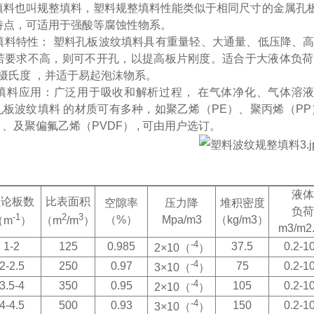
填料也叫规整填料，塑料规整填料性能类似于相同尺寸的金属孔
特点，可适用于强酸等腐蚀性物系。
填料特性： 塑料孔板波纹填料具有重量轻、大通量、低压降、
若要求不高，则可不开孔，以提高板片刚度。适合于大液体负荷和
50摄氏度 ，并适于易起泡沫物系。
填料应用：广泛用于吸收和解析过程， 在气体净化、气体溶液
料孔板波纹填料 的材质可有多种，如聚乙烯（PE）、聚丙烯（P
）、及聚偏氟乙烯（PVDF） , 可由用户选订。
液体
理论板数
比表面积
空隙率
压力降
堆积密度
负荷
-1
2
3
（%）
Mpa/m3
（kg/m3）
（m
）
（m
/m
）
m3/m2
-4
1-2
125
0.985
37.5
0.2-1
2×10（
）
-4
2-2.5
250
0.97
75
0.2-1
3×10（
）
-4
3.5-4
350
0.95
105
0.2-1
2×10（
）
-4
4-4.5
500
0.93
150
0.2-1
3×10（
）