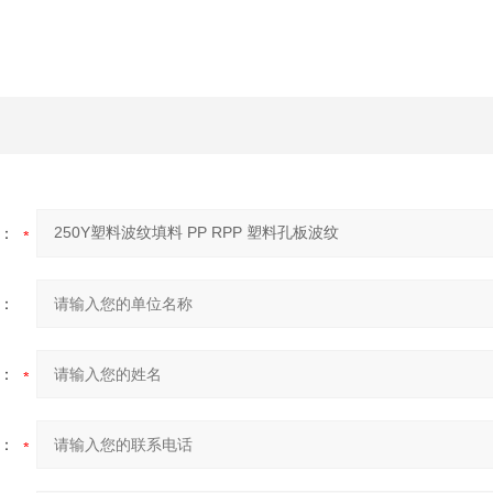
：
：
：
：