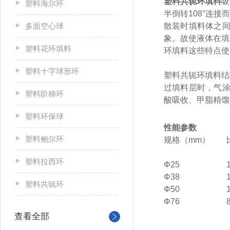
塑料共轭环填料
吸
塑料海尔环
半倒转108°连
多面空心球
散装时填料体之间
象。故使液体在填
塑料花环填料
环填料这些特点使
塑料十字球形环
塑料共轭环填料结
过填料层时，气涂
塑料阶梯环
酸吸收、甲脂精馏
塑料环保球
性能参数
塑料鲍尔环
规格（mm）
塑料拉西环
Φ25
Φ38
塑料共轭环
Φ50
Φ76
查看全部