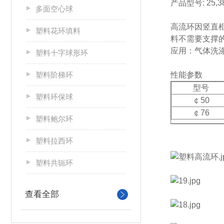
产品型号: 25,3
多面空心球
高流环因竖直
塑料花环填料
料不需要支撑
应用：气体洗
塑料十字球形环
塑料阶梯环
性能参数
型号
塑料环保球
￠50
￠76
塑料鲍尔环
塑料拉西环
塑料共轭环
查看全部