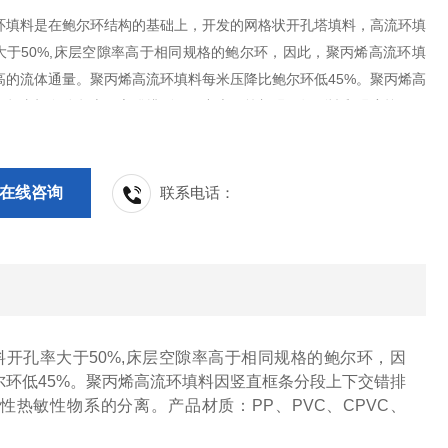
环填料是在鲍尔环结构的基础上，开发的网格状开孔塔填料，高流环填
大于50%,床层空隙率高于相同规格的鲍尔环，因此，聚丙烯高流环填
高的流体通量。聚丙烯高流环填料每米压降比鲍尔环低45%。聚丙烯高
因竖直框条分段上下交错排列，环中央用筋加强，故刚性和强度较好。
能力高、压降低、适于性热敏性物系的分离。
在线咨询
联系电话：
开孔率大于50%,床层空隙率高于相同规格的鲍尔环，因
环低45%。聚丙烯高流环填料因竖直框条分段上下交错排
热敏性物系的分离。产品材质：PP、PVC、CPVC、