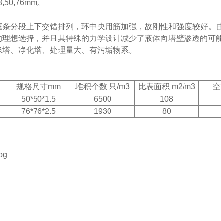
8,50,76mm。
框条分段上下交错排列，环中央用筋加强，故刚性和强度较好。
的理想选择，并且其特殊的力学设计减少了液体向塔壁渗透的可
涤塔、净化塔、处理量大、有污垢物系。
规格尺寸mm
堆积个数 只/m3
比表面积 m2/m3
空
50*50*1.5
6500
108
76*76*2.5
1930
80