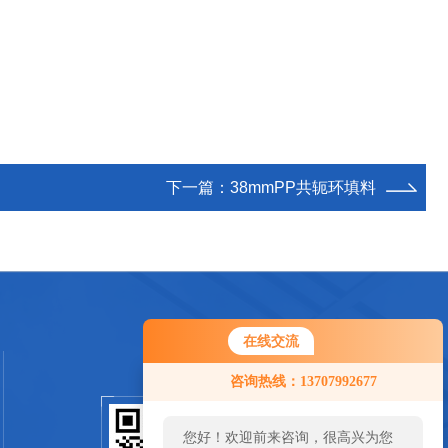
下一篇：
38mmPP共轭环填料
在线交流
咨询热线：13707992677
您好！欢迎前来咨询，很高兴为您