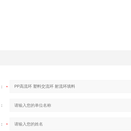
：
：
：