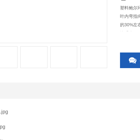
塑料鲍尔
叶内弯指
的30%
比重小、