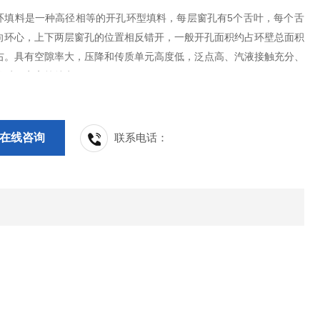
环填料是一种高径相等的开孔环型填料，每层窗孔有5个舌叶，每个舌
向环心，上下两层窗孔的位置相反错开，一般开孔面积约占环壁总面积
左右。具有空隙率大，压降和传质单元高度低，泛点高、汽液接触充分、
传质效率高等特点。
在线咨询
联系电话：