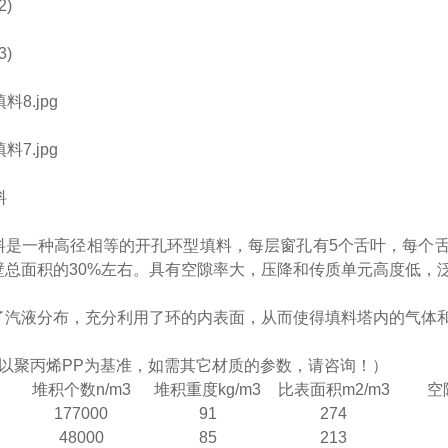
料
料是一种高径相等的开孔环型填料，每层窗孔有5个舌叶，每个
壁总面积的30%左右。具有空隙率大，压降和传质单元高度低，
了汽液分布，充分利用了环的内表面，从而使得填料塔内的气体
据以聚丙烯PP为基准，如需其它材质的参数，请咨询！）
堆积个数n/m3
堆积重度kg/m3
比表面积m2/m3
空
177000
91
274
48000
85
213