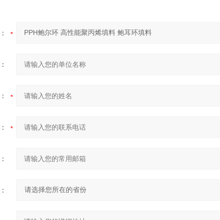
：
：
：
：
：
：