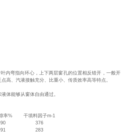
舌叶内弯指向环心，上下两层窗孔的位置相反错开，一般开
泛点高、汽液接触充分、比重小、传质效率高等特点。
和液体能够从窗体自由通过。
隙率%
干填料因子m-1
90
376
91
283