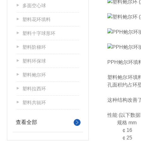
多面空心球
塑料花环填料
塑料十字球形环
塑料阶梯环
塑料环保球
PPH鲍尔环填
塑料鲍尔环
塑料鲍尔环填
孔面积约占环
塑料拉西环
这种结构改善
塑料共轭环
性能 (以下数
查看全部
规格 mm
￠16
￠25