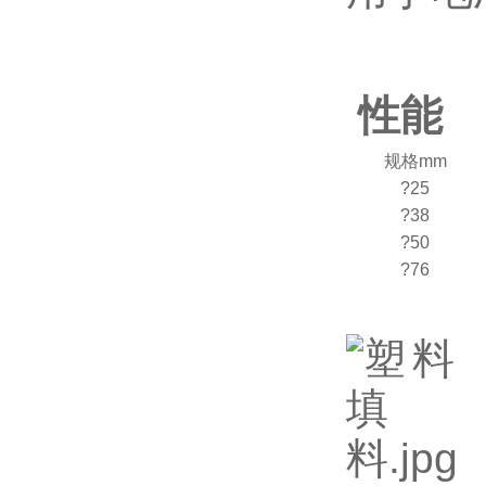
性能
规格
mm
?25
?38
?50
?76