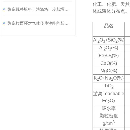
化工、化肥、天然
陶瓷规整填料：洗涤塔、冷却塔等设备的优秀选择
体或液体分布点。
陶瓷拉西环对气体传质性能的影响研究
品名
Al
O
+SiO
(%)
2
3
2
Al
O
(%)
2
3
Fe
O
(%)
2
3
CaO(%)
MgO(%)
K
O+Na
O(%)
2
2
TiO
2
游离Leachable
Fe
O
2
3
吸水率
颗粒密度
3
g/cm