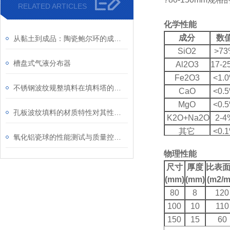
RELATED ARTICLES
化学性能
成分
数
从黏土到成品：陶瓷鲍尔环的成型、干燥与烧结工艺
SiO2
>73
槽盘式气液分布器
Al2O3
17-2
Fe2O3
<1.
不锈钢波纹规整填料在填料塔的优势
CaO
<0.
MgO
<0.
孔板波纹填料的材质特性对其性能的影响研究
K2O+Na2O
2-4
其它
<0.
氧化铝瓷球的性能测试与质量控制方法
物理性能
尺寸
厚度
比表
(mm)
(mm)
(m2/m
80
8
120
100
10
110
150
15
60